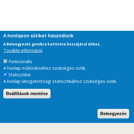
A honlapon sütiket használunk
A Beleegyezés gombra kattintva hozzájárul ehhez.
További információ
Funkcionális
A honlap működéséhez szükséges sütik.
Statisztikai
A honlap látogatottsági statisztikáihoz szükséges sütik.
Beállítások mentése
W
Beleegyezés