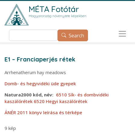
Skip to main content
MÉTA Fotótár
Magyarország növényzete képekben
Search
Search
E1 – Franciaperjés rétek
Arrhenatherum hay meadows
Domb- és hegyvidéki üde gyepek
Natura2000 kód, név
6510 Sík- és dombvidéki
kaszálórétek
6520 Hegyi kaszálórétek
ÁNÉR 2011 könyv leírása és térképe
9 kép