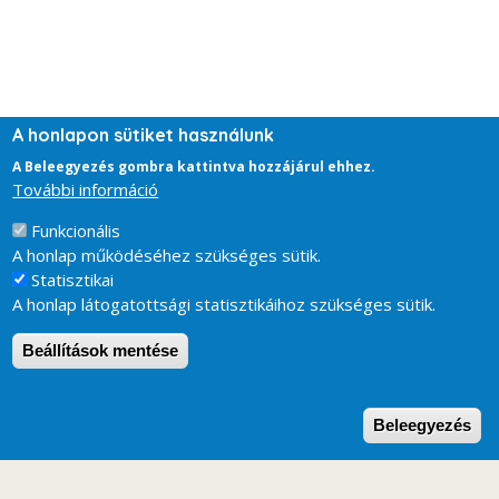
A honlapon sütiket használunk
A Beleegyezés gombra kattintva hozzájárul ehhez.
További információ
Funkcionális
A honlap működéséhez szükséges sütik.
Statisztikai
A honlap látogatottsági statisztikáihoz szükséges sütik.
Beállítások mentése
W
Beleegyezés