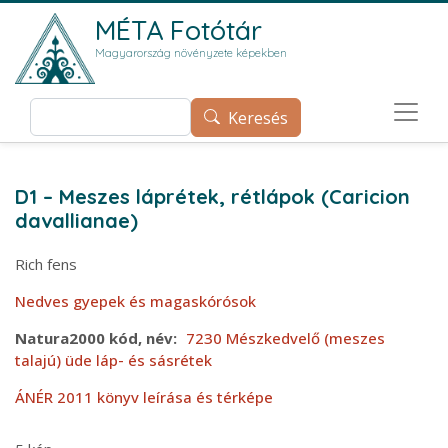
Ugrás a tartalomra
MÉTA Fotótár
Magyarország növényzete képekben
Keresés
Keresés
D1 – Meszes láprétek, rétlápok (Caricion
davallianae)
Rich fens
Nedves gyepek és magaskórósok
Natura2000 kód, név
7230 Mészkedvelő (meszes
talajú) üde láp- és sásrétek
ÁNÉR 2011 könyv leírása és térképe