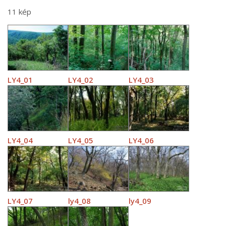
11 kép
LY4_01
LY4_02
LY4_03
LY4_04
LY4_05
LY4_06
LY4_07
ly4_08
ly4_09