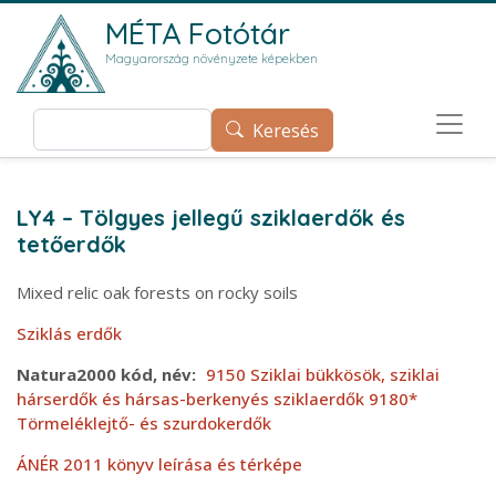
Ugrás a tartalomra
MÉTA Fotótár
Magyarország növényzete képekben
Keresés
Keresés
LY4 – Tölgyes jellegű sziklaerdők és
tetőerdők
Mixed relic oak forests on rocky soils
Sziklás erdők
Natura2000 kód, név
9150 Sziklai bükkösök, sziklai
hárserdők és hársas-berkenyés sziklaerdők
9180*
Törmeléklejtő- és szurdokerdők
ÁNÉR 2011 könyv leírása és térképe