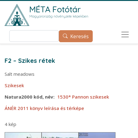
Ugrás a tartalomra
MÉTA Fotótár
Magyarország növényzete képekben
Keresés
Keresés
F2 – Szikes rétek
Salt meadows
Szikesek
Natura2000 kód, név
1530* Pannon szikesek
ÁNÉR 2011 könyv leírása és térképe
4 kép