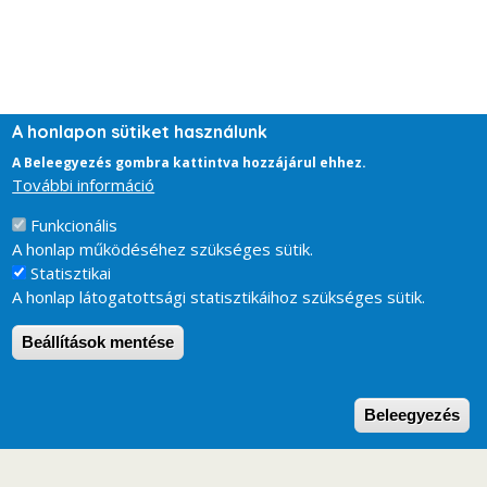
A honlapon sütiket használunk
A Beleegyezés gombra kattintva hozzájárul ehhez.
További információ
Funkcionális
A honlap működéséhez szükséges sütik.
Statisztikai
A honlap látogatottsági statisztikáihoz szükséges sütik.
Beállítások mentése
W
Beleegyezés