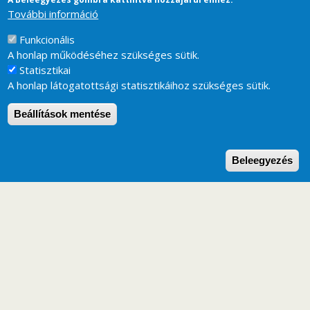
További információ
Funkcionális
A honlap működéséhez szükséges sütik.
Statisztikai
A honlap látogatottsági statisztikáihoz szükséges sütik.
Beállítások mentése
W
Beleegyezés