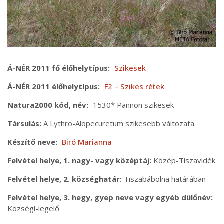
Á-NÉR 2011 fő élőhelytípus
Szikesek
Á-NÉR 2011 élőhelytípus
F2 – Szikes rétek
Natura2000 kód, név
1530* Pannon szikesek
Társulás
A Lythro-Alopecuretum szikesebb változata.
Készítő neve
Biró Marianna
Felvétel helye, 1. nagy- vagy középtáj
Közép-Tiszavidék
Felvétel helye, 2. községhatár
Tiszabábolna határában
Felvétel helye, 3. hegy, gyep neve vagy egyéb dülőnév
Községi-legelő