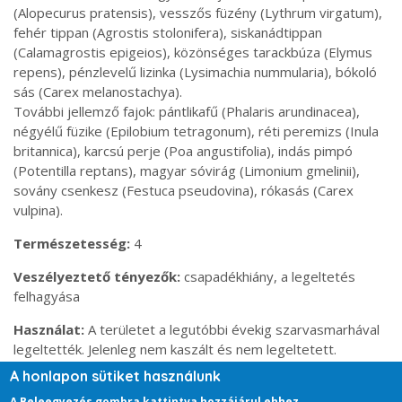
(Alopecurus pratensis), vesszős füzény (Lythrum virgatum),
fehér tippan (Agrostis stolonifera), siskanádtippan
(Calamagrostis epigeios), közönséges tarackbúza (Elymus
repens), pénzlevelű lizinka (Lysimachia nummularia), bókoló
sás (Carex melanostachya).
További jellemző fajok: pántlikafű (Phalaris arundinacea),
négyélű füzike (Epilobium tetragonum), réti peremizs (Inula
britannica), karcsú perje (Poa angustifolia), indás pimpó
(Potentilla reptans), magyar sóvirág (Limonium gmelinii),
sovány csenkesz (Festuca pseudovina), rókasás (Carex
vulpina).
Természetesség
4
Veszélyeztető tényezők
csapadékhiány, a legeltetés
felhagyása
Használat
A területet a legutóbbi évekig szarvasmarhával
legeltették. Jelenleg nem kaszált és nem legeltetett.
A honlapon sütiket használunk
A Beleegyezés gombra kattintva hozzájárul ehhez.