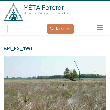
Ugrás a tartalomra
MÉTA Fotótár
Magyarország növényzete képekben
Keresés
Keresés
BM_F2_1991