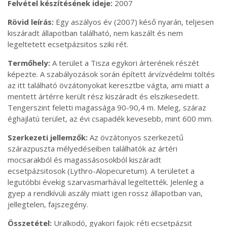
Felvétel készítésének ideje
2007
Rövid leírás
Egy aszályos év (2007) késő nyarán, teljesen
kiszáradt állapotban található, nem kaszált és nem
legeltetett ecsetpázsitos sziki rét.
Termőhely
A terület a Tisza egykori árterének részét
képezte. A szabályozások során épített árvízvédelmi töltés
az itt található övzátonyokat keresztbe vágta, ami miatt a
mentett ártérre került rész kiszáradt és elszikesedett.
Tengerszint feletti magassága 90-90,4 m. Meleg, száraz
éghajlatú terület, az évi csapadék kevesebb, mint 600 mm.
Szerkezeti jellemzők
Az övzátonyos szerkezetű
szárazpuszta mélyedéseiben találhatók az ártéri
mocsarakból és magassásosokból kiszáradt
ecsetpázsitosok (Lythro-Alopecuretum). A területet a
legutóbbi évekig szarvasmarhával legeltették. Jelenleg a
gyep a rendkívüli aszály miatt igen rossz állapotban van,
jellegtelen, fajszegény.
Összetétel
Uralkodó, gyakori fajok: réti ecsetpázsit