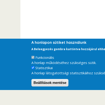
A honlapon sütiket használunk
A Beleegyezés gombra kattintva hozzájárul ehhe
Funkcionális
A honlap működéséhez szükséges sütik.
Statisztikai
A honlap látogatottsági statisztikáihoz szüksé
Beállítások mentése