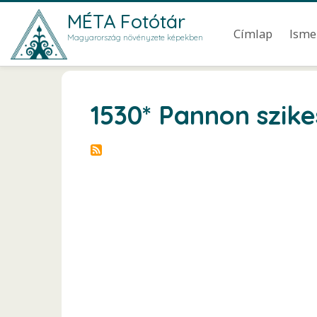
Ugrás a tartalomra
MÉTA Fotótár
Main men
Címlap
Isme
Magyarország növényzete képekben
1530* Pannon szik