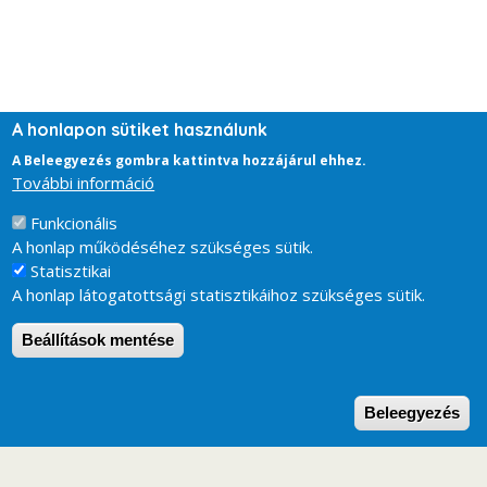
A honlapon sütiket használunk
A Beleegyezés gombra kattintva hozzájárul ehhez.
További információ
Funkcionális
A honlap működéséhez szükséges sütik.
Statisztikai
A honlap látogatottsági statisztikáihoz szükséges sütik.
Beállítások mentése
W
Beleegyezés