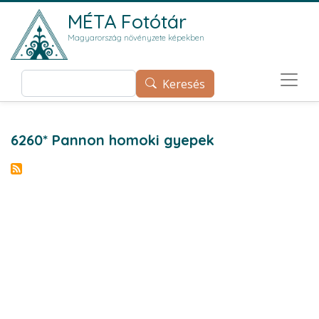
Ugrás a tartalomra
MÉTA Fotótár
Magyarország növényzete képekben
Keresés
Keresés
6260* Pannon homoki gyepek