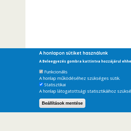
A honlapon sütiket használunk
A Beleegyezés gombra kattintva hozzájárul ehhe
Funkcionális
A honlap működéséhez szükséges sütik.
Statisztikai
A honlap látogatottsági statisztikáihoz szüksé
Beállítások mentése