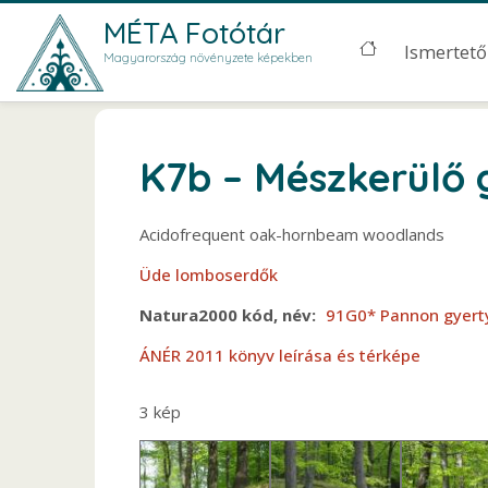
Ugrás a tartalomra
MÉTA Fotótár
Main men
Ismertető
Magyarország növényzete képekben
K7b – Mészkerülő 
Acidofrequent oak-hornbeam woodlands
Üde lomboserdők
Natura2000 kód, név
91G0* Pannon gyert
ÁNÉR 2011 könyv leírása és térképe
3 kép