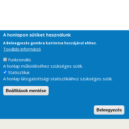
A honlapon sütiket használunk
A Beleegyezés gombra kattintva hozzájárul ehhez.
További információ
Funkcionális
A honlap működéséhez szükséges sütik.
Statisztikai
A honlap látogatottsági statisztikáihoz szükséges sütik.
Beállítások mentése
W
Beleegyezés