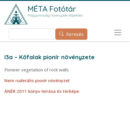
Ugrás a tartalomra
MÉTA Fotótár
Magyarország növényzete képekben
Keresés
Keresés
I3a – Kőfalak pionír növényzete
Pioneer vegetation of rock walls
Nem ruderális pionír növényzet
ÁNÉR 2011 könyv leírása és térképe