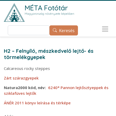
Ugrás a tartalomra
MÉTA Fotótár
Magyarország növényzete képekben
Keresés
Keresés
H2 – Felnyíló, mészkedvelő lejtő- és
törmelékgyepek
Calcareous rocky steppes
Zárt szárazgyepek
Natura2000 kód, név
6240* Pannon lejtősztyeppek és
sziklafüves lejtők
ÁNÉR 2011 könyv leírása és térképe