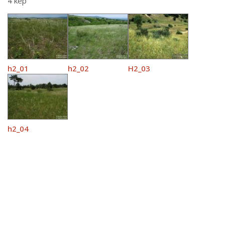
4 kép
h2_01
h2_02
H2_03
h2_04