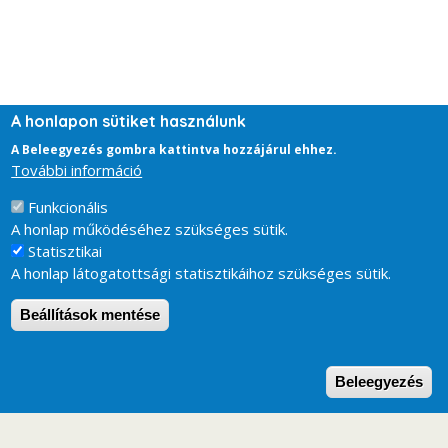
A honlapon sütiket használunk
A Beleegyezés gombra kattintva hozzájárul ehhez.
További információ
Funkcionális
A honlap működéséhez szükséges sütik.
Statisztikai
A honlap látogatottsági statisztikáihoz szükséges sütik.
Beállítások mentése
W
Beleegyezés