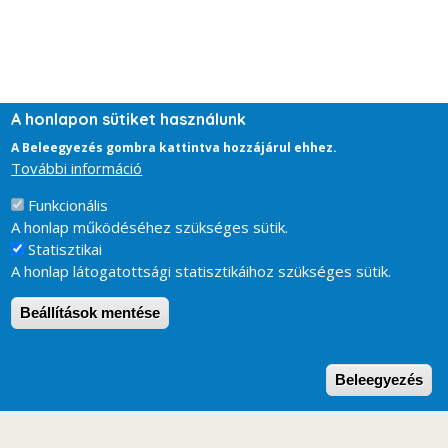
A honlapon sütiket használunk
A Beleegyezés gombra kattintva hozzájárul ehhez.
További információ
Funkcionális
A honlap működéséhez szükséges sütik.
Statisztikai
A honlap látogatottsági statisztikáihoz szükséges sütik.
Beállítások mentése
W
Beleegyezés