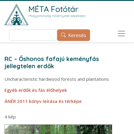
Ugrás a tartalomra
MÉTA Fotótár
Magyarország növényzete képekben
Keresés
Keresés
RC – Őshonos fafajú keményfás
jellegtelen erdők
Uncharacteristic hardwood forests and plantations
Egyéb erdők és fás élőhelyek
ÁNÉR 2011 könyv leírása és térképe
4 kép