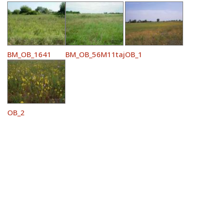
BM_OB_1641
BM_OB_56M11taj
OB_1
OB_2