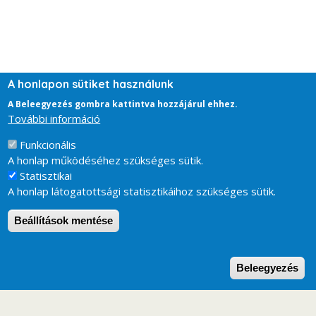
A honlapon sütiket használunk
A Beleegyezés gombra kattintva hozzájárul ehhez.
További információ
Funkcionális
A honlap működéséhez szükséges sütik.
Statisztikai
A honlap látogatottsági statisztikáihoz szükséges sütik.
Beállítások mentése
W
Beleegyezés