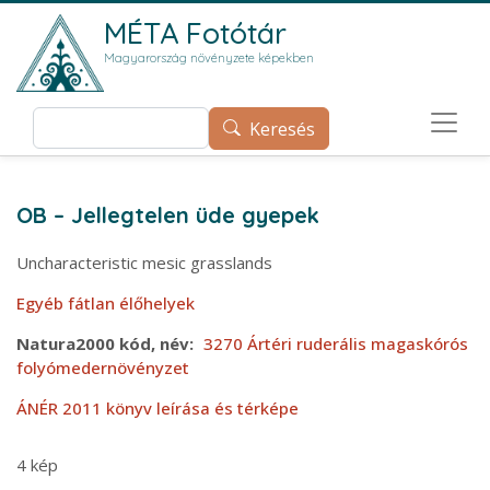
Ugrás a tartalomra
MÉTA Fotótár
Magyarország növényzete képekben
Keresés
Keresés
OB – Jellegtelen üde gyepek
Uncharacteristic mesic grasslands
Egyéb fátlan élőhelyek
Natura2000 kód, név
3270 Ártéri ruderális magaskórós
folyómedernövényzet
ÁNÉR 2011 könyv leírása és térképe
4 kép