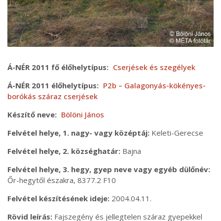
Á-NÉR 2011 fő élőhelytípus
Cserjések és szegélyek
Á-NÉR 2011 élőhelytípus
P2b – Galagonyás-kökényes-
borókás száraz cserjések
Készítő neve
Bölöni János
Felvétel helye, 1. nagy- vagy középtáj
Keleti-Gerecse
Felvétel helye, 2. községhatár
Bajna
Felvétel helye, 3. hegy, gyep neve vagy egyéb dülőnév
Őr-hegytől északra, 8377.2 F10
Felvétel készítésének ideje
2004.04.11.
Rövid leírás
Fajszegény és jellegtelen száraz gyepekkel