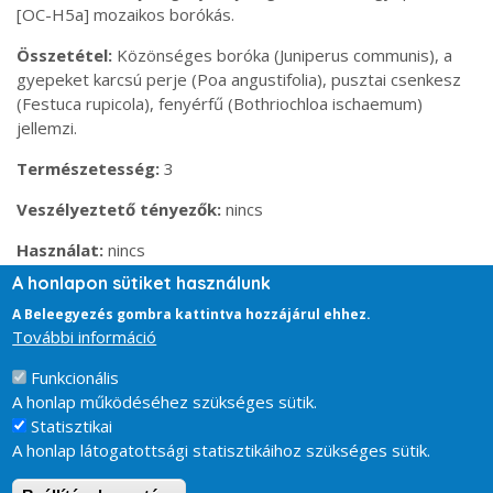
[OC-H5a] mozaikos borókás.
Összetétel
Közönséges boróka (Juniperus communis), a
gyepeket karcsú perje (Poa angustifolia), pusztai csenkesz
(Festuca rupicola), fenyérfű (Bothriochloa ischaemum)
jellemzi.
Természetesség
3
Veszélyeztető tényezők
nincs
Használat
nincs
A honlapon sütiket használunk
A Beleegyezés gombra kattintva hozzájárul ehhez.
További információ
Funkcionális
A honlap működéséhez szükséges sütik.
Statisztikai
A honlap látogatottsági statisztikáihoz szükséges sütik.