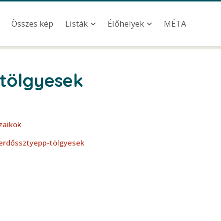
u
Összes kép
MÉTA
Listák
Élőhelyek
 tölgyesek
zaikok
 erdőssztyepp-tölgyesek