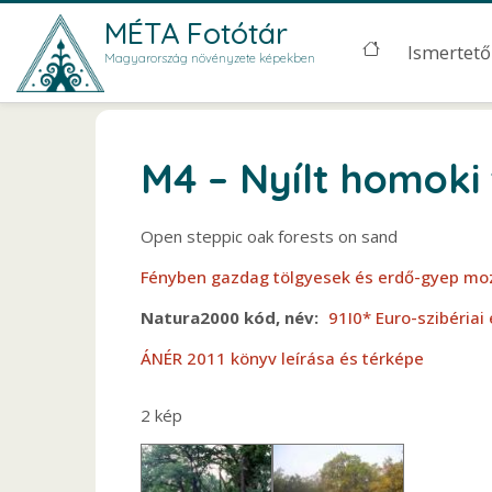
Ugrás a tartalomra
MÉTA Fotótár
Main men
Ismertető
Magyarország növényzete képekben
M4 – Nyílt homoki
Open steppic oak forests on sand
Fényben gazdag tölgyesek és erdő-gyep mo
Natura2000 kód, név
91I0* Euro-szibériai
ÁNÉR 2011 könyv leírása és térképe
2 kép