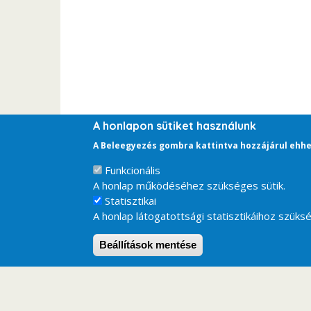
A honlapon sütiket használunk
A Beleegyezés gombra kattintva hozzájárul ehhe
Funkcionális
A honlap működéséhez szükséges sütik.
Statisztikai
A honlap látogatottsági statisztikáihoz szüksé
Beállítások mentése