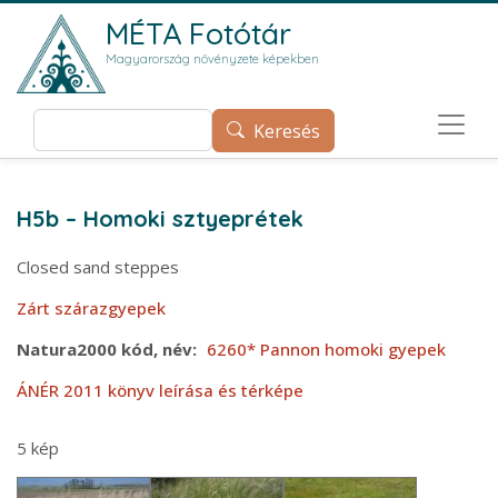
Ugrás a tartalomra
MÉTA Fotótár
Magyarország növényzete képekben
Keresés
Keresés
H5b – Homoki sztyeprétek
Closed sand steppes
Zárt szárazgyepek
Natura2000 kód, név
6260* Pannon homoki gyepek
ÁNÉR 2011 könyv leírása és térképe
5 kép