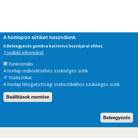
A honlapon sütiket használunk
A Beleegyezés gombra kattintva hozzájárul ehhez.
További információ
Funkcionális
A honlap működéséhez szükséges sütik.
Statisztikai
A honlap látogatottsági statisztikáihoz szükséges sütik.
Beállítások mentése
W
Beleegyezés