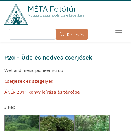
Ugrás a tartalomra
MÉTA Fotótár
Magyarország növényzete képekben
Keresés
Keresés
P2a – Üde és nedves cserjések
Wet and mesic pioneer scrub
Cserjések és szegélyek
ÁNÉR 2011 könyv leírása és térképe
3 kép