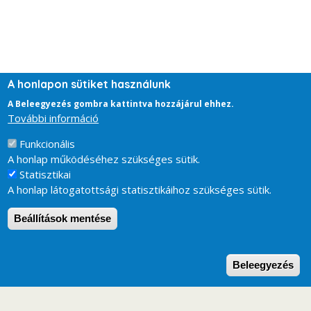
A honlapon sütiket használunk
A Beleegyezés gombra kattintva hozzájárul ehhez.
További információ
Funkcionális
A honlap működéséhez szükséges sütik.
Statisztikai
A honlap látogatottsági statisztikáihoz szükséges sütik.
Beállítások mentése
W
Beleegyezés