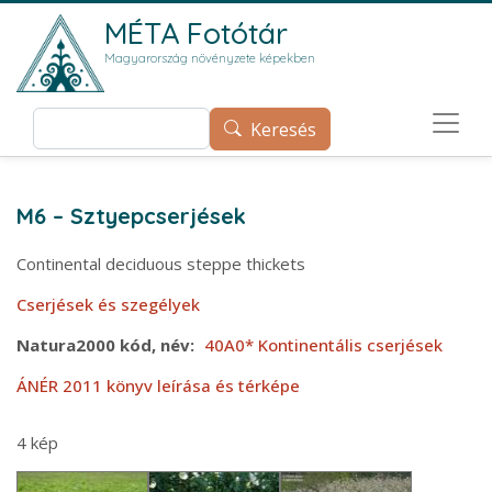
Ugrás a tartalomra
MÉTA Fotótár
Magyarország növényzete képekben
Keresés
Keresés
M6 – Sztyepcserjések
Continental deciduous steppe thickets
Cserjések és szegélyek
Natura2000 kód, név
40A0* Kontinentális cserjések
ÁNÉR 2011 könyv leírása és térképe
4 kép