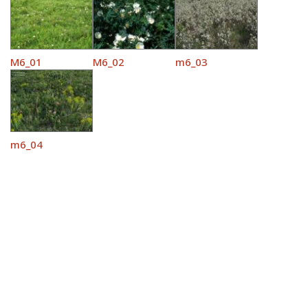
M6_01
M6_02
m6_03
m6_04