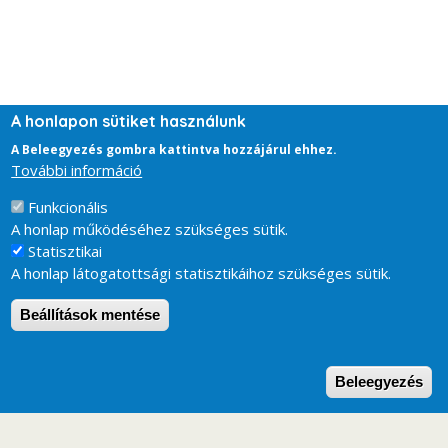
A honlapon sütiket használunk
A Beleegyezés gombra kattintva hozzájárul ehhez.
További információ
Funkcionális
A honlap működéséhez szükséges sütik.
Statisztikai
A honlap látogatottsági statisztikáihoz szükséges sütik.
Beállítások mentése
W
Beleegyezés