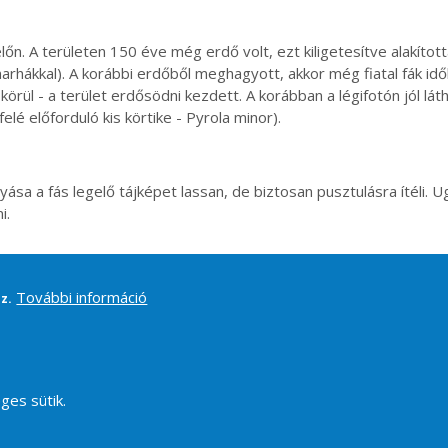
n. A területen 150 éve még erdő volt, ezt kiligetesítve alakított
arhákkal). A korábbi erdőből meghagyott, akkor még fiatal fák id
rül - a terület erdősödni kezdett. A korábban a légifotón jól látha
felé előforduló kis körtike - Pyrola minor).
gyása a fás legelő tájképet lassan, de biztosan pusztulásra ítéli.
i.
További információ
z.
ges sütik.