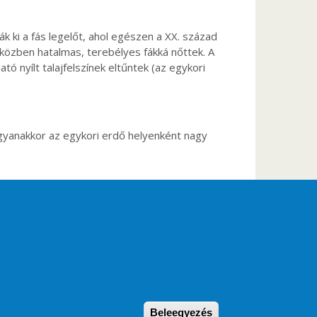
ák ki a fás legelőt, ahol egészen a XX. század
őközben hatalmas, terebélyes fákká nőttek. A
tó nyílt talajfelszínek eltűntek (az egykori
 Ugyanakkor az egykori erdő helyenként nagy
Withdraw consent
Beleegyezés