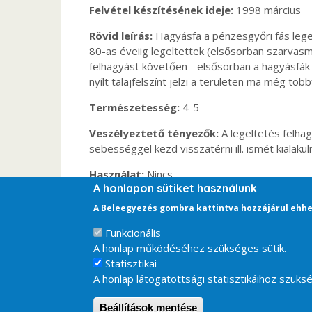
Felvétel készítésének ideje
1998 március
Rövid leírás
Hagyásfa a pénzesgyőri fás legelő
80-as éveiig legeltettek (elsősorban szarvasm
felhagyást követően - elsősorban a hagyásfák kö
nyílt talajfelszínt jelzi a területen ma még több
Természetesség
4-5
Veszélyeztető tényezők
A legeltetés felha
sebességgel kezd visszatérni ill. ismét kialakuln
Használat
Nincs.
A honlapon sütiket használunk
A Beleegyezés gombra kattintva hozzájárul ehhe
Funkcionális
A honlap működéséhez szükséges sütik.
Statisztikai
A honlap látogatottsági statisztikáihoz szüksé
Beállítások mentése