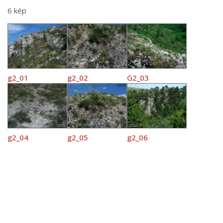
6 kép
g2_01
g2_02
G2_03
g2_04
g2_05
g2_06