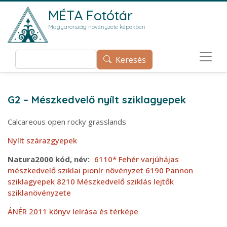
Ugrás a tartalomra
MÉTA Fotótár
Magyarország növényzete képekben
Keresés
Keresés
G2 – Mészkedvelő nyílt sziklagyepek
Calcareous open rocky grasslands
Nyílt szárazgyepek
Natura2000 kód, név
6110* Fehér varjúhájas
mészkedvelő sziklai pionír növényzet
6190 Pannon
sziklagyepek
8210 Mészkedvelő sziklás lejtők
sziklanövényzete
ÁNÉR 2011 könyv leírása és térképe