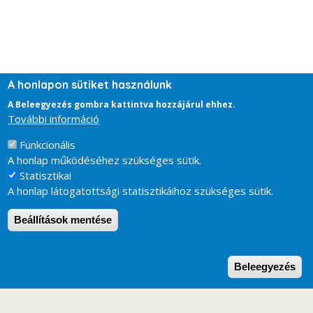
A honlapon sütiket használunk
A Beleegyezés gombra kattintva hozzájárul ehhez.
További információ
Funkcionális
A honlap működéséhez szükséges sütik.
Statisztikai
A honlap látogatottsági statisztikáihoz szükséges sütik.
Beállítások mentése
W
Beleegyezés