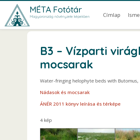
Ugrás a tartalomra
MÉTA Fotótár
Main men
Címlap
Isme
Magyarország növényzete képekben
B3 – Vízparti virá
mocsarak
Water-fringing helophyte beds with Butomus, 
Nádasok és mocsarak
ÁNÉR 2011 könyv leírása és térképe
4 kép