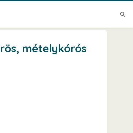
dőrös, mételykórós