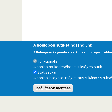
A honlapon sütiket használunk
A Beleegyezés gombra kattintva hozzájárul ehhe
Funkcionális
A honlap működéséhez szükséges sütik.
Statisztikai
A honlap látogatottsági statisztikáihoz szüksé
Beállítások mentése