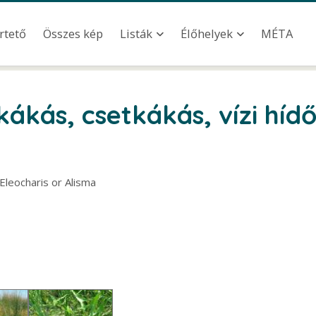
u
rtető
Összes kép
MÉTA
Listák
Élőhelyek
gkákás, csetkákás, vízi hí
Eleocharis or Alisma