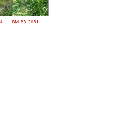
4
BM_B3_2081